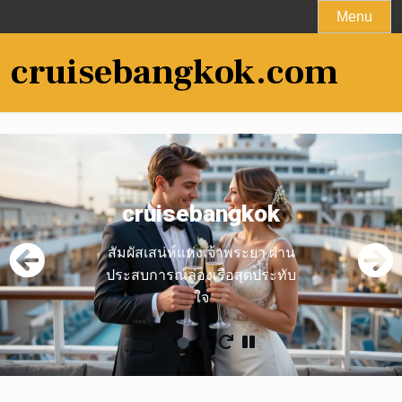
Skip
Menu
to
content
cruisebangkok.com
cruisebangkok
สัมผัสเสน่ห์แห่งเจ้าพระยา ผ่าน
ประสบการณ์ล่องเรือสุดประทับ
ใจ